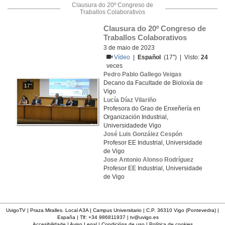
Clausura do 20º Congreso de
Traballos Colaborativos
Clausura do 20º Congreso de 
Traballos Colaborativos
3 de maio de 2023
Vídeo
|
Español
(17'') | Visto:
24
veces
Pedro Pablo Gallego Veigas
Decano da Facultade de Bioloxía de
17''
Vigo
Lucía Díaz Vilariño
Profesora do Grao de Enxeñería en
Organización Industrial,
Universidadede Vigo
José Luis González Cespón
Profesor EE Industrial, Universidade
de Vigo
Jose Antonio Alonso Rodríguez
Profesor EE Industrial, Universidade
de Vigo
UvigoTV | Praza Miralles. Local A3A | Campus Universitario | C.P. 36310 Vigo (Pontevedra) |
España | Tlf: +34 986811937 |
tv@uvigo.es
Accesibilidade
|
Aviso Legal
|
Condicións de uso
|
Política de cookies