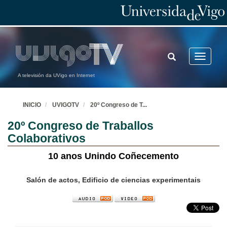
TOGGLE
Toggle
SEARCH
navigatio
A televisión da UVigo en Internet
INICIO
UVIGOTV
20º Congreso de T
...
20º Congreso de Traballos
Colaborativos
10 anos Unindo Coñecemento
Salón de actos, Edificio de ciencias experimentais