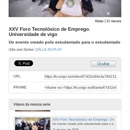
Acto de entrega das axudas do programa INCUVI 2024-25
Emprende, Avanza e Consolida
Visto
130
veces
27 de mar. de 2025
XXV Foro Tecnolóxico de Emprego.
Universidade de vigo
EmpregoinCampus 2025
Un evento creado polo estudantado para o estudantado
i18n.one.Series:
DÁLLE AO PLAY
3 de abr. de 2025
Ocultar
Ponte... nas Ondas! 1995-2025. 30 aniversario
URL:
26 de mar. de 2025
IFRAME:
Congreso de divulgación, transferencia e impacto social da ciencia (CoDi)
12 de mar. de 2025
Vídeos da mesma serie
XXV Foro Tecnolóxico de Emprego. Universidade de vigo
Un evento creado polo estudantado para o estudantado
11 de mar. de 2025