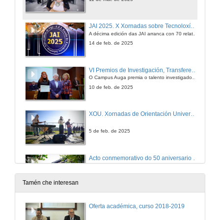
JAI 2025. X Xornadas sobre Tecnoloxías e Solucióne para a Automatización Industrial
A décima edición das JAI arranca con 70 relatores, 2000 asistentes e un showroom con 40 expositores
14 de feb. de 2025
VI Premios de Investigación, Transferencia e Divulgación Científica do Campus Auga
O Campus Auga premia o talento investigador en recursos hídricos, alimentarios e agroambientais. Foron distinguidos once traballos realizados por persoal docente e investigador e alumnado da UVigo
10 de feb. de 2025
XOU. Xornadas de Orientación Universitaria 2025
5 de feb. de 2025
Acto conmemorativo do 50 aniversario dos estudos universitarios en Ourense
31 de xan. de 2025
Tamén che interesan
Acto académico de San Tomé de Aquino 2025
Oferta académica, curso 2018-2019
O reitor defendeu a excepcionalidade da UVigo, que "está ao dispor de toda a sociedade". Durante a cerimonia entregáronse 161 galardóns que recoñecen “o talento e o esforzo”
28 de xan. de 2025