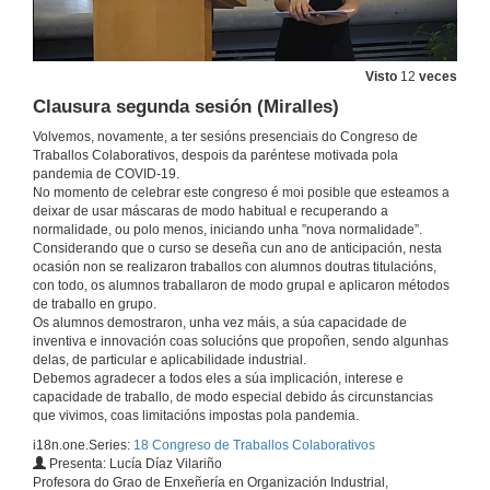
Visto
12
veces
Clausura segunda sesión (Miralles)
Volvemos, novamente, a ter sesións presenciais do Congreso de
Traballos Colaborativos, despois da paréntese motivada pola
pandemia de COVID-19.
No momento de celebrar este congreso é moi posible que esteamos a
deixar de usar máscaras de modo habitual e recuperando a
normalidade, ou polo menos, iniciando unha ”nova normalidade”.
Considerando que o curso se deseña cun ano de anticipación, nesta
ocasión non se realizaron traballos con alumnos doutras titulacións,
con todo, os alumnos traballaron de modo grupal e aplicaron métodos
de traballo en grupo.
Os alumnos demostraron, unha vez máis, a súa capacidade de
inventiva e innovación coas solucións que propoñen, sendo algunhas
delas, de particular e aplicabilidade industrial.
Debemos agradecer a todos eles a súa implicación, interese e
capacidade de traballo, de modo especial debido ás circunstancias
Apertura segunda sesión (Miralles)
que vivimos, coas limitacións impostas pola pandemia.
i18n.one.Series:
18 Congreso de Traballos Colaborativos
10 de maio de 2022
Presenta: Lucía Díaz Vilariño
Profesora do Grao de Enxeñería en Organización Industrial,