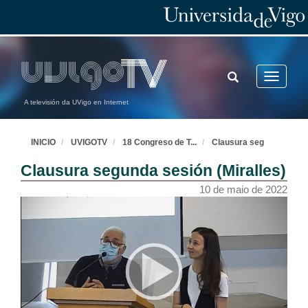
TOGGLE
Toggle
SEARCH
navigatio
A televisión da UVigo en Internet
INICIO
UVIGOTV
18 Congreso de T
...
Clausura seg
Clausura segunda sesión (Miralles)
10 de maio de 2022