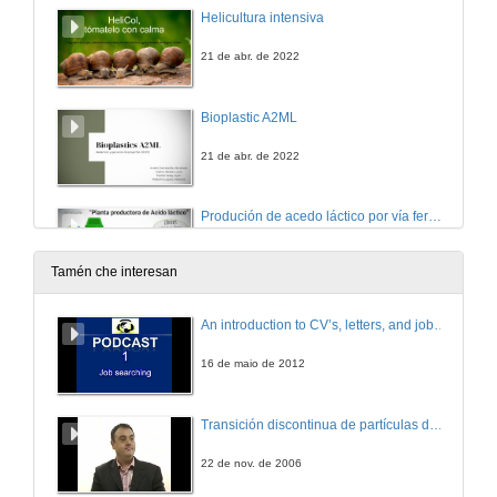
Helicultura intensiva
21 de abr. de 2022
Bioplastic A2ML
21 de abr. de 2022
Produción de acedo láctico por vía fermentativa a partir de lactosuero como medio de cultivo
21 de abr. de 2022
Tamén che interesan
Adega de cervexa artesanal
An introduction to CV’s, letters, and job searching
21 de abr. de 2022
16 de maio de 2012
Kits para a construción de invernadoiros verticais
Transición discontinua de partículas de microgel termosensible
21 de abr. de 2022
22 de nov. de 2006