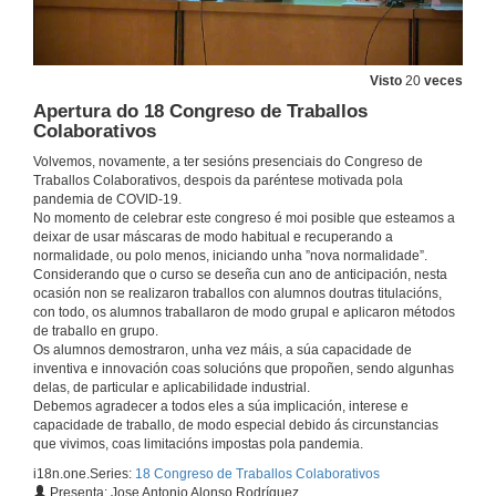
Visto
20
veces
Apertura do 18 Congreso de Traballos
Colaborativos
Volvemos, novamente, a ter sesións presenciais do Congreso de
Traballos Colaborativos, despois da paréntese motivada pola
pandemia de COVID-19.
No momento de celebrar este congreso é moi posible que esteamos a
deixar de usar máscaras de modo habitual e recuperando a
normalidade, ou polo menos, iniciando unha ”nova normalidade”.
Considerando que o curso se deseña cun ano de anticipación, nesta
ocasión non se realizaron traballos con alumnos doutras titulacións,
con todo, os alumnos traballaron de modo grupal e aplicaron métodos
de traballo en grupo.
Os alumnos demostraron, unha vez máis, a súa capacidade de
inventiva e innovación coas solucións que propoñen, sendo algunhas
delas, de particular e aplicabilidade industrial.
Debemos agradecer a todos eles a súa implicación, interese e
capacidade de traballo, de modo especial debido ás circunstancias
que vivimos, coas limitacións impostas pola pandemia.
i18n.one.Series:
18 Congreso de Traballos Colaborativos
Presenta: Jose Antonio Alonso Rodríguez