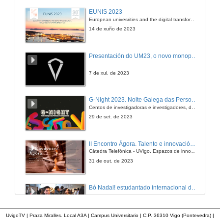
Kits para a construción de invernadoiros verticais
EUNIS 2023
European univesrities and the digital transformation: challenges and opportunities ahead
21 de abr. de 2022
14 de xuño de 2023
Queixo fresco ecolóxico galego
Presentación do UM23, o novo monopraza de UVigo Motorsport
21 de abr. de 2022
7 de xul. de 2023
Proxecto de acuicultura RAS: Produción sostible e eficiente de Salmo salgar
G-Night 2023. Noite Galega das Persoas Investigadoras. Conciencias creativas
Centos de investigadoras e investigadores, decenas de actividades e sete cidades
21 de abr. de 2022
29 de set. de 2023
Planta de elaboración de bioplásticos a partir de soro de leite
II Encontro Ágora. Talento e innovación na era da transformación dixital
Cátedra Telefónica - UVigo. Espazos de innovación
21 de abr. de 2022
31 de out. de 2023
Adega para a produción de viño tinto coupage ecolóxico con denominación de orixe Rías Baixas
Bó Nadal! estudantado internacional da Universidade de Vigo
21 de abr. de 2022
15 de dec. de 2023
UvigoTV | Praza Miralles. Local A3A | Campus Universitario | C.P. 36310 Vigo (Pontevedra) |