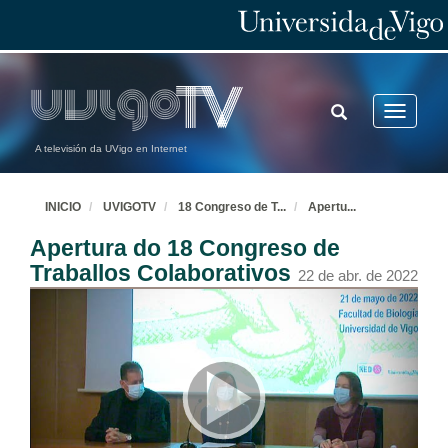
TOGGLE
Toggle
SEARCH
navigatio
A televisión da UVigo en Internet
INICIO
UVIGOTV
18 Congreso de T
...
Apertu
...
Apertura do 18 Congreso de
Traballos Colaborativos
22 de abr. de 2022