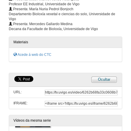
Profesor EE Industrial, Universidade de Vigo
Apertura segunda sesión (Miralles)
Presenta: María Nuria Pedrol Bonjoch
Departamento Bioloxía vexetal e ciencias do solo, Universidade de
10 de maio de 2022
Vigo
Presenta: Mercedes Gallardo Medina
Decana da Facultade de Bioloxía, Universidade de Vigo
GreenApp
10 de maio de 2022
Materiais
Acede á web do CTC
Máscara fónica
10 de maio de 2022
Ocultar
Ahorramax
URL:
10 de maio de 2022
IFRAME:
Clausura segunda sesión (Miralles)
10 de maio de 2022
Vídeos da mesma serie