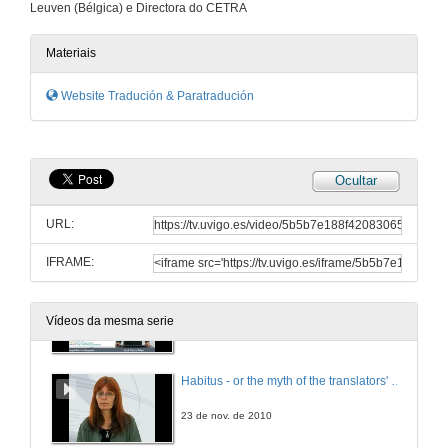
Leuven (Bélgica) e Directora do CETRA
Techniques de la traduction dans les médias
Materiais
8 de xuño de 2009
Website Tradución & Paratradución
Translation under sociological scrutiny:
5 de mar. de 2010
Ocultar
Rewriting and Paratranslating History in the Creation of Etiological Myths
URL:
26 de maio de 2010
IFRAME:
Ortotipografía e Tradución
Vídeos da mesma serie
10 de xuño de 2010
Habitus - or the myth of the translators' submissiveness
23 de nov. de 2010