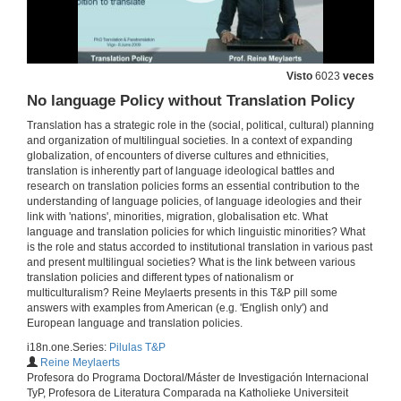
Introduction à l'ibérisme
22 de mar. de 2011
Visto
6023
veces
No language Policy without Translation Policy
Le Pont international du Minho: une politique ibériste
Translation has a strategic role in the (social, political, cultural) planning
22 de mar. de 2011
and organization of multilingual societies. In a context of expanding
globalization, of encounters of diverse cultures and ethnicities,
translation is inherently part of language ideological battles and
Para-traducir identidades I: do Botxo a Bilbao
research on translation policies forms an essential contribution to the
understanding of language policies, of language ideologies and their
1 de mar. de 2011
link with 'nations', minorities, migration, globalisation etc. What
language and translation policies for which linguistic minorities? What
is the role and status accorded to institutional translation in various past
Para-traducir identidades II: a tradución como mestizaxe
and present multilingual societies? What is the link between various
translation policies and different types of nationalism or
multiculturalism? Reine Meylaerts presents in this T&P pill some
1 de mar. de 2011
answers with examples from American (e.g. 'English only') and
European language and translation policies.
Métissage et traduction
i18n.one.Series:
Pilulas T&P
Reine Meylaerts
27 de nov. de 2009
Profesora do Programa Doctoral/Máster de Investigación Internacional
TyP, Profesora de Literatura Comparada na Katholieke Universiteit