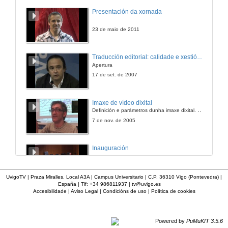
Presentación da xornada
23 de maio de 2011
Traducción editorial: calidade e xestión de proxectos
Apertura
17 de set. de 2007
Imaxe de vídeo dixital
Definición e parámetros dunha imaxe dixital. Resolución e Aspecto. Profundidade da cor. Compresión. Frame por segundo. Entrelazado. Campos, cadros
7 de nov. de 2005
Inauguración
8 de maio de 2010
UvigoTV | Praza Miralles. Local A3A | Campus Universitario | C.P. 36310 Vigo (Pontevedra) |
España | Tlf: +34 986811937 |
tv@uvigo.es
Accesibilidade
|
Aviso Legal
|
Condicións de uso
|
Política de cookies
A inserción laboral dos licenciados en Ciencias do Mar: a carreira investigadora
15 de maio de 2006
Powered by
PuMuKIT 3.5.6