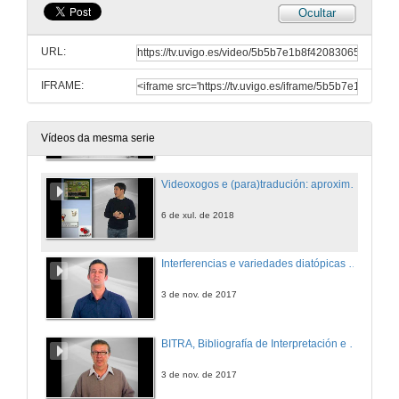
Ocultar
Política e cultura na relación entre España e Francia I
O século XIX, da Guerra de Independencia á crise de 98
URL:
6 de ago. de 2018
IFRAME:
Política e cultura na relación entre España e Francia II
A evolución da política exterior española durante o século XX
6 de ago. de 2018
Vídeos da mesma serie
Videoxogos e (para)tradución: aproximación á práctica localizadora
6 de xul. de 2018
Interferencias e variedades diatópicas nos rasgos ortográficos e ortotipográficos de textos turísticos traducidos do español ó inglés
3 de nov. de 2017
BITRA, Bibliografía de Interpretación e Tradución
3 de nov. de 2017