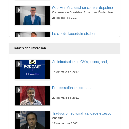
Que Memória ensinar com os depoimentos dos sobreviventes do Holocausto escritos em português e espanhol?
Os casos de Stanislaw Szmajzner, Émile Henry, Dunia Wasserstrom, Violeta Friedman e Mercedes Núñez Targa.
25 de set. de 2017
Le cas du lagerdolmetscher
Memoria e traducción: o caso particular da práctica da interpretación nos campos de concentración nazis
21 de mar. de 2017
Tamén che interesan
The actual situation, the needs and the prospects of interpreting and translation in the immigration setting in Poland
An introduction to CV’s, letters, and job searching
Migración e tradución: a práctica da Tradución e Interpretación no Medio Social (TIMS) en Polonia
21 de mar. de 2017
16 de maio de 2012
Parley-Voo: a exposición
Presentación da xornada
Exposición ICOTI para o seminario de Antropoloxía visual do Programa Doutoral Tradución & Paratradución (T&P)
20 de dec. de 2016
23 de maio de 2011
A bisagra caqui
Traducción editorial: calidade e xestión de proxectos
Intérpretes como cemento do campo aliado
Apertura
20 de dec. de 2016
17 de set. de 2007