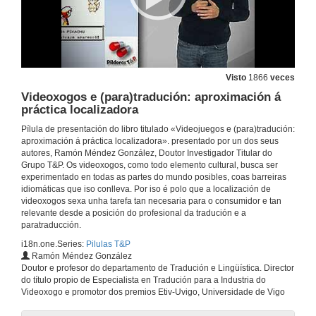
A tecnoloxía aplicada ao tratamento automático das linguas
20 de maio de 2021
Visto
1866
veces
Transdisciplinaridade e formação em tradução: um diálogo com os cursos de Tradução e Interpretação da UVigo
Videoxogos e (para)tradución: aproximación á
práctica localizadora
12 de mar. de 2020
Pílula de presentación do libro titulado «Videojuegos e (para)tradución:
aproximación á práctica localizadora». presentado por un dos seus
Paratradução Publicitária: Análise Paratradutiva de Traillers e Teasers das Séries Originais da Netflix: «La Casa de Papel» e «Orange Is The New Black»
autores, Ramón Méndez González, Doutor Investigador Titular do
Grupo T&P. Os videoxogos, como todo elemento cultural, busca ser
12 de mar. de 2020
experimentado en todas as partes do mundo posibles, coas barreiras
idiomáticas que iso conlleva. Por iso é polo que a localización de
videoxogos sexa unha tarefa tan necesaria para o consumidor e tan
A economía na relación entre España y Francia
relevante desde a posición do profesional da tradución e a
paratraducción.
6 de out. de 2018
i18n.one.Series:
Pilulas T&P
Ramón Méndez González
Doutor e profesor do departamento de Tradución e Lingüística. Director
A cultura e a memoria na relación entre España e Francia
do título propio de Especialista en Tradución para a Industria do
Videoxogo e promotor dos premios Etiv-Uvigo, Universidade de Vigo
6 de set. de 2018