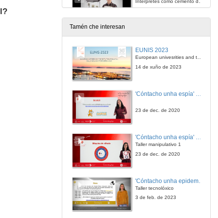
Intérpretes como cemento do campo aliado
l?
20 de dec. de 2016
Tamén che interesan
POWs
A instrumentalización da figura de intérprete
EUNIS 2023
20 de dec. de 2016
European univesrities and the digital transformation: challenges and opportunities ahead
14 de xuño de 2023
Somewhere in France
Tradución, interpretación e censura
'Cóntacho unha espía' Reto
20 de dec. de 2016
23 de dec. de 2020
O tenente no pico da escada
Un intérprete na foto do armisticio
'Cóntacho unha espía' Criptografía
20 de dec. de 2016
Taller manipulativo 1
23 de dec. de 2020
Intérpretes de papel
Intérpretes de peto
'Cóntacho unha epidemióloga' Reto
20 de dec. de 2016
Taller tecnolóxico
3 de feb. de 2023
The Translational City