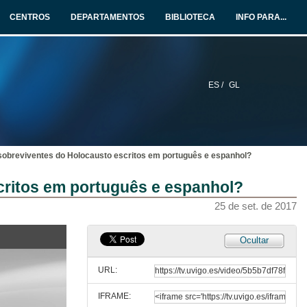
6 de set. de 2018
CENTROS
DEPARTAMENTOS
BIBLIOTECA
INFO PARA...
Política e cultura na relación entre España e Francia I
O século XIX, da Guerra de Independencia á crise de 98
6 de ago. de 2018
ES /
GL
Política e cultura na relación entre España e Francia II
A evolución da política exterior española durante o século XX
6 de ago. de 2018
obreviventes do Holocausto escritos em português e espanhol?
Videoxogos e (para)tradución: aproximación á práctica localizadora
ritos em português e espanhol?
6 de xul. de 2018
25 de set. de 2017
Interferencias e variedades diatópicas nos rasgos ortográficos e ortotipográficos de textos turísticos traducidos do español ó inglés
Ocultar
3 de nov. de 2017
URL:
IFRAME:
BITRA, Bibliografía de Interpretación e Tradución