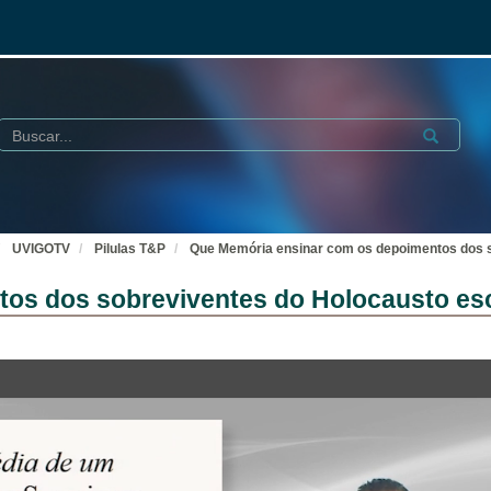
Buscar
Submit
UVIGOTV
Pilulas T&P
Que Memória ensinar com os depoimentos dos s
os dos sobreviventes do Holocausto esc