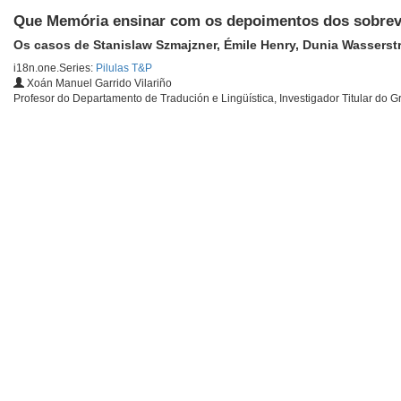
Que Memória ensinar com os depoimentos dos sobrevi
Os casos de Stanislaw Szmajzner, Émile Henry, Dunia Wasserst
i18n.one.Series:
Pilulas T&P
Xoán Manuel Garrido Vilariño
Profesor do Departamento de Tradución e Lingüística, Investigador Titular do G