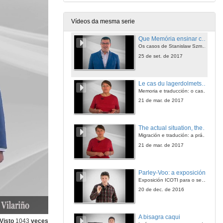
3 de nov. de 2017
Vídeos da mesma serie
Que Memória ensinar com os depoimentos dos sobreviventes do Holocausto escritos em português e espanhol?
Os casos de Stanislaw Szmajzner, Émile Henry, Dunia Wasserstrom, Violeta Friedman e Mercedes Núñez Targa.
25 de set. de 2017
Le cas du lagerdolmetscher
Memoria e traducción: o caso particular da práctica da interpretación nos campos de concentración nazis
21 de mar. de 2017
The actual situation, the needs and the prospects of interpreting and translation in the immigration setting in Poland
Migración e tradución: a práctica da Tradución e Interpretación no Medio Social (TIMS) en Polonia
21 de mar. de 2017
Parley-Voo: a exposición
Exposición ICOTI para o seminario de Antropoloxía visual do Programa Doutoral Tradución & Paratradución (T&P)
20 de dec. de 2016
A bisagra caqui
Visto
1043
veces