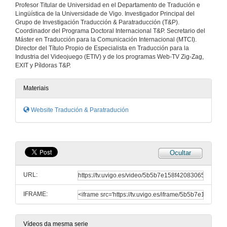
Profesor Titular de Universidad en el Departamento de Tradución e
Lingüística de la Universidade de Vigo. Investigador Principal del
Grupo de Investigación Traducción & Paratraducción (T&P).
Para-traducir identidades II: a tradución como mestizaxe
Coordinador del Programa Doctoral Internacional T&P. Secretario del
Máster en Traducción para la Comunicación Internacional (MTCI).
1 de mar. de 2011
Director del Título Propio de Especialista en Traducción para la
Industria del Videojuego (ETIV) y de los programas Web-TV Zig-Zag,
EXIT y Píldoras T&P.
Métissage et traduction
27 de nov. de 2009
Materiais
Website Tradución & Paratradución
Techniques de la traduction dans les médias
8 de xuño de 2009
Ocultar
Translation under sociological scrutiny:
URL:
5 de mar. de 2010
IFRAME:
Rewriting and Paratranslating History in the Creation of Etiological Myths
26 de maio de 2010
Vídeos da mesma serie