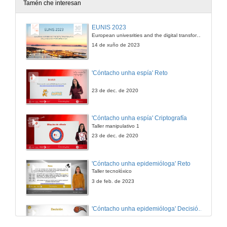
Tamén che interesan
EUNIS 2023
European univesrities and the digital transformation: challenges and opportunities ahead
14 de xuño de 2023
'Cóntacho unha espía' Reto
23 de dec. de 2020
'Cóntacho unha espía' Criptografía
Taller manipulativo 1
23 de dec. de 2020
'Cóntacho unha epidemióloga' Reto
Taller tecnolóxico
3 de feb. de 2023
'Cóntacho unha epidemióloga' Decisións nun partido de baloncesto 4
3 de feb. de 2023