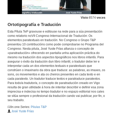
Muller embarazada inmigrante busca intérprete que non sexa de papel
Visto
8574
veces
12 de abr. de 2011
Ortotipografía e Tradución
Esta Pílula TeP gravouse e editouse na rede para a súa presentación
A paratraducción, <<umbral>> da inserción no sistema literario
como relatorio noVII Congreso Internacional de Tradución: Os
elementos paratextuais en tradución. No Congreso o Grupo T&P
7 de abr. de 2011
presentou 10 contribucións como pode comprobarse no Programa del
Congreso. Nesta pilula, José Yuste Frías afianza o concepto de
«paratradución» ofrecendo en pantalla unha aplicación práctica do
Introduction à l'ibérisme
mesmo na tradución dos aspectos tipográficos nos libros infantís. Para
asegurar o éxito da tradución dun libro infantil, o tradutor debe ler e
interpretar cada un dos elementos textuais e paratextuais que
22 de mar. de 2011
constrúen o imaxinario da obra que traduce: as palabras, as imaxes, os
sons, os movementos e ata os cheiros presentes en cada texto e en
cada paratexto. Un tradutor traduce textos e paratraduce paratextos.
Le Pont international du Minho: une politique ibériste
Para todo/a tradutor/a, o concepto de paratradución creado en Vigo
resulta de gran utilidade á hora de intentar describir e definir esa zona
22 de mar. de 2011
imprecisa e indecisa no tempo tradutor e no espazo editorial nos cales
se sitúa sempre o profesional da tradución cando vai publicar, por fin, o
seu traballo.
Para-traducir identidades I: do Botxo a Bilbao
i18n.one.Series:
Pilulas T&P
1 de mar. de 2011
José Yuste Frías