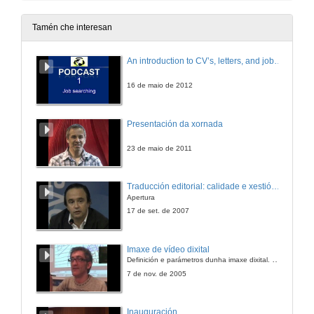
6 de xul. de 2018
Tamén che interesan
Interferencias e variedades diatópicas nos rasgos ortográficos e ortotipográficos de textos turísticos traducidos do español ó inglés
An introduction to CV’s, letters, and job searching
3 de nov. de 2017
16 de maio de 2012
BITRA, Bibliografía de Interpretación e Tradución
Presentación da xornada
3 de nov. de 2017
23 de maio de 2011
Que Memória ensinar com os depoimentos dos sobreviventes do Holocausto escritos em português e espanhol?
Traducción editorial: calidade e xestión de proxectos
Os casos de Stanislaw Szmajzner, Émile Henry, Dunia Wasserstrom, Violeta Friedman e Mercedes Núñez Targa.
Apertura
25 de set. de 2017
17 de set. de 2007
Le cas du lagerdolmetscher
Imaxe de vídeo dixital
Memoria e traducción: o caso particular da práctica da interpretación nos campos de concentración nazis
Definición e parámetros dunha imaxe dixital. Resolución e Aspecto. Profundidade da cor. Compresión. Frame por segundo. Entrelazado. Campos, cadros
21 de mar. de 2017
7 de nov. de 2005
The actual situation, the needs and the prospects of interpreting and translation in the immigration setting in Poland
Inauguración