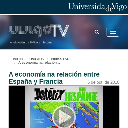
TOGGLE
Toggle
SEARCH
navigatio
A televisión da UVigo en Internet
Traducir en la era digital
12 de set. de 2025
INICIO
UVIGOTV
Pilulas T&P
A economía na relación
...
A economía na relación entre
Didactique des langues étrangères
España y Francia
6 de out. de 2018
12 de set. de 2025
A tecnoloxía aplicada ao tratamento automático das linguas
12 de set. de 2025
Tecnofobia, tecnofilia y tecnolatría en traducción e interpretación.