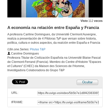
Techling 2021 Uvigo - T&P
25 de nov. de 2021
A tecnoloxía aplicada á tradución e a interpretación
Visto
112
veces
A economía na relación entre España y Francia
20 de maio de 2021
A profesora Cariline Domingues, da Université Clermont Auvergne,
realiza a presentación de 4 Píldoras TyP que versan sobre historia,
Technologie appliquée à l' enseignement del langues
política, cultura e outros aspectos, da realción entre España e Francia
i18n.one.Series:
Pilulas T&P
20 de maio de 2021
Caroline Domingues
Profesora Titular de Civilización Española na Université Blaise Pascal
de Clermont-Ferrand (Francia). Membro do Centre d'Histoire "Espaces
A tecnoloxía aplicada ao tratamento automático das linguas
et Cultures" (CHEC) da Maison des Sciences de l'Homme,
Investigadora Colaboradora do Grupo T&P
20 de maio de 2021
Ocultar
Transdisciplinaridade e formação em tradução: um diálogo com os cursos de Tradução e Interpretação da UVigo
URL:
12 de mar. de 2020
IFRAME:
Paratradução Publicitária: Análise Paratradutiva de Traillers e Teasers das Séries Originais da Netflix: «La Casa de Papel» e «Orange Is The New Black»