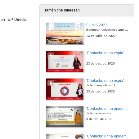
Tamén che interesan
A tecnoloxía aplicada ao tratamento automático das linguas
ión T&P. Director
EUNIS 2023
20 de maio de 2021
European univesrities and the digital transformation: challenges and opportunities ahead
14 de xuño de 2023
Transdisciplinaridade e formação em tradução: um diálogo com os cursos de Tradução e Interpretação da UVigo
'Cóntacho unha espía' Reto
12 de mar. de 2020
23 de dec. de 2020
Paratradução Publicitária: Análise Paratradutiva de Traillers e Teasers das Séries Originais da Netflix: «La Casa de Papel» e «Orange Is The New Black»
'Cóntacho unha espía' Criptografía
12 de mar. de 2020
Taller manipulativo 1
23 de dec. de 2020
A economía na relación entre España y Francia
'Cóntacho unha epidemióloga' Reto
6 de out. de 2018
Taller tecnolóxico
3 de feb. de 2023
A cultura e a memoria na relación entre España e Francia
'Cóntacho unha epidemióloga' Decisións nun partido de baloncesto 4
6 de set. de 2018