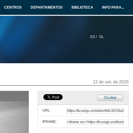
CENTROS
DEPARTAMENTOS
BIBLIOTECA
INFO PARA...
ES /
GL
12 de set. de 2025
Ocultar
URL:
IFRAME:
Traducir en la era digital