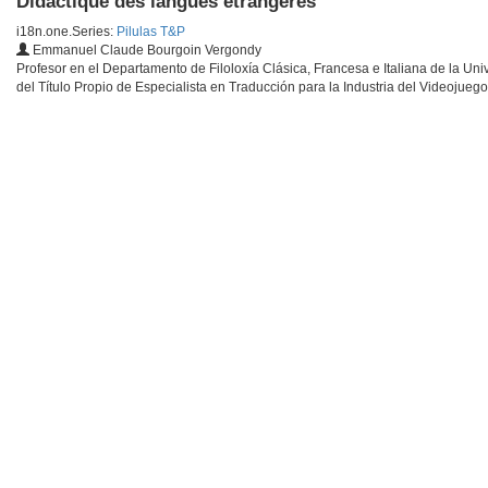
Didactique des langues étrangères
i18n.one.Series:
Pilulas T&P
Emmanuel Claude Bourgoin Vergondy
Profesor en el Departamento de Filoloxía Clásica, Francesa e Italiana de la Uni
del Título Propio de Especialista en Traducción para la Industria del Videojueg