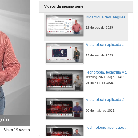
12 de set. de 2025
Vídeos da mesma serie
Didactique des langues étrangères
12 de set. de 2025
A tecnoloxía aplicada ao tratamento automático das linguas
12 de set. de 2025
Tecnofobia, tecnofilia y tecnolatría en traducción e interpretación.
Techling 2021 Uvigo - T&P
25 de nov. de 2021
A tecnoloxía aplicada á tradución e a interpretación
20 de maio de 2021
Technologie appliquée à l' enseignement del langues
Visto
19
veces
20 de maio de 2021