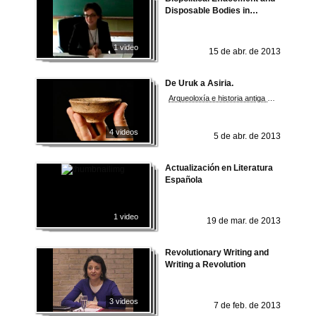
Disposable Bodies in
Borderless: A Docu-drama
about the Lives of
Undocumented Workers
1 video
15 de abr. de 2013
De Uruk a Asiria.
Arqueoloxía e historia antiga no berce da civilización.
4 videos
5 de abr. de 2013
Actualización en Literatura
Española
1 video
19 de mar. de 2013
Revolutionary Writing and
Writing a Revolution
3 videos
7 de feb. de 2013