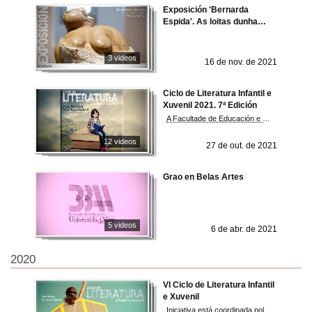
Exposición 'Bernarda
Espida'. As loitas dunha
galega universal
3 videos
16 de nov. de 2021
Ciclo de Literatura Infantil e
Xuvenil 2021. 7ª Edición
A Facultade de Educación e Traballo Social do campus de Ourense acolle unha nova edición do Ciclo de Literatura Infantil e Xuvenil, que nesta ocasión leva por lema Para ler (n)un mundo sustentábel. Ao longo de catro sesións, futuras mestras e mestres dialogan coas creadoras e creadores sobre a súa obra, centrándose nesta ocasión en como nelas se plasma o compromiso por acadar un mundo mellor.
12 videos
27 de out. de 2021
Grao en Belas Artes
5 videos
6 de abr. de 2021
2020
VI Ciclo de Literatura Infantil
e Xuvenil
Iniciativa está coordinada pola profesora da UVigo Isabel Mociño e conta coa colaboración da Asociación de Escritoras e Escritores en Lingua Galega, a Secretaría Xeral de Política Lingüística, a Facultade de Educación e Traballo Social e a Vicerreitoría do Campus de Ourense.