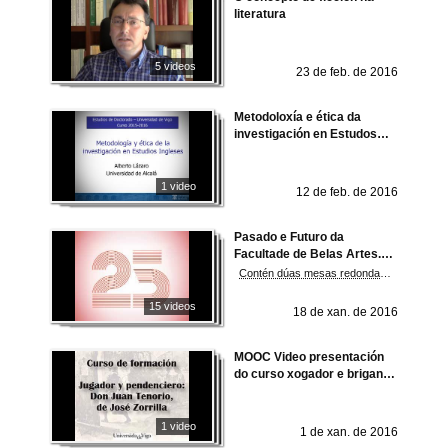
literatura
5 videos
23 de feb. de 2016
Metodoloxía e ética da
investigación en Estudos
Ingleses
1 video
12 de feb. de 2016
Pasado e Futuro da
Facultade de Belas Artes.
Universidade de Vigo
Contén dúas mesas redondas: "Pasado e Futuro da Facultade, 25 anos" e "Os titulados en Belas Artes e o percorrido profesional"
15 videos
18 de xan. de 2016
MOOC Video presentación
do curso xogador e briganto:
Don Juan Tenorio, de José
Zorrilla
1 video
1 de xan. de 2016