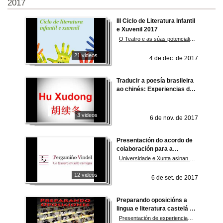
2017
III Ciclo de Literatura Infantil
e Xuvenil 2017
O Teatro e as súas potencialidades na educación infantil
21 videos
4 de dec. de 2017
Traducir a poesía brasileira
ao chinés: Experiencias dun
poeta e tradutor
3 videos
6 de nov. de 2017
Presentación do acordo de
colaboración para a
realización de actividades
Universidade e Xunta asinan un convenio para o desenvolvemento de actividades paralelas á mostra
con motivo da chegada do
Pergamiño Vindel a Vigo
12 videos
6 de set. de 2017
Preparando oposicións a
lingua e literatura castelá en
secundaria
Presentación de experiencias nas oposicións 2016 e orientacións para superar unhas oposicións de lingua e literatura castelá para secundaria