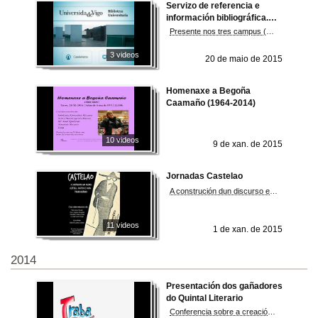
Servizo de referencia e
información bibliográfica.
Biblioteca da Universidade
Presente nos tres campus (Ourense, Pontevedra e Vigo) a través dunha rede formada por once bibliotecas coordinadas pola Biblioteca Central
de Vigo
3 videos
20 de maio de 2015
Homenaxe a Begoña
Caamaño (1964-2014)
10 videos
9 de xan. de 2015
Jornadas Castelao
A construción dun discurso estético, político e social transoceánico.
11 videos
1 de xan. de 2015
2014
Presentación dos gañadores
do Quintal Literario
Conferencia sobre a creación literaria