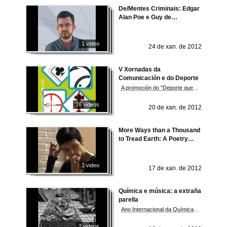
De/Mentes Criminais: Edgar
Alan Poe e Guy de
Maupassant
1 video
24 de xan. de 2012
V Xornadas da
Comunicación e do Deporte
A promoción do "Deporte que non é Deporte"
26 videos
20 de xan. de 2012
More Ways than a Thousand
to Tread Earth: A Poetry
Performance
1 video
17 de xan. de 2012
Química e música: a extraña
parella
Ano Internacional da Química 2011
2 videos