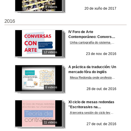
8 videos
20 de xuño de 2017
2016
IV Foro de Arte
Contemporáneo: Conversas
con Arte
Unha cartografía do sistema artístico galego
12 videos
23 de nov. de 2016
A práctica da traducción: Un
mercado fóra do inglés
Mesa Redonda onde profesionais aportan información actualizada do sector da Tradución e da Interpretación
6 videos
28 de out. de 2016
XI ciclo de mesas redondas
''Escritoras/es na
Universidade''
A terceira sesión do ciclo leva por título "Drama ou postdrama?"
11 videos
27 de out. de 2016