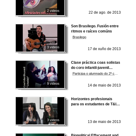
2 videos
22 de ago. de 2013
Son Brasilego. Fusión entre
ritmos e raíces comúns
Brasilego
3 videos
17 de xuño de 2013
Clase práctica coas solistas
do coro infantil-juvenil
municipal de Cambados
Participa o alumnado do 2º curso do Grao en Educación Primaria. Facultade de Ciencias da Educación e do Deporte. Universidade de Vigo
9 videos
14 de maio de 2013
Horizontes profesionais
para os estudantes de T&I:
Xestores de proxectos
lingüísticos e localizadores
especialistas en empresas
3 videos
13 de maio de 2013
multinacionais (EMN)
Biopolitical Effacement and