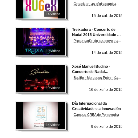
Xénero
Organizan: as oficinas/unidade de igualdade das tres universidades galegas
14 videos
15 de xul. de 2015
Treixadura - Concerto de
Nadal 2015 Universidade de
Vigo - 25 anos Universidade
Presentación do seu novo traballo discográfico, "Vendima tarda" coa colaboración do coro Cantigas e Agarimos
de Vigo
19 videos
14 de xul. de 2015
Xosé Manuel Budiño -
Concerto de Nadal
Universidade de Vigo 2014
Budiño - Mercedes Peón - Xabier Díaz - Vega - Oreka TX
19 videos
16 de xuño de 2015
Día Internacional da
Creatividade e a Innovación
Campus CREA de Pontevedra
14 videos
9 de xuño de 2015