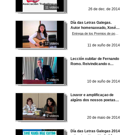
11 videos
26 de dec. de 2014
Día das Letras Galegas.
Autor homenaxeado, Xosé
María Díaz Castro
Entrega de los Premios de poesía, relato corto y traducción literaria 2014
12 videos
11 de xuño de 2014
Lección xubilar de Fernando
Romo. Reivindicando o
ensino público e as
Humanidades
2 videos
10 de xuño de 2014
Louvor e amplificaçao de
algúns dos nossos poetas
do sèculo XX
2 videos
20 de maio de 2014
Día das Letras Galegas 2014