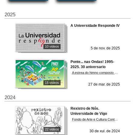
2025
A Universidade Responde IV
10 videos
5 de nov. de 2025
Ponte... nas Ondas! 1995-
2025. 30 aniversario
A estrea do himno composto co gallo do 30 aniversario da asociación, interpretado este mediodía polo alumnado do CEIP Seis do Nadal, foi o punto álxido do maratón radiofónico organizado por Ponte…nas ondas! esta mañá no edificio Miralles do campus de Vigo. Entre as 10:00 e as 14:00 horas alumnado do IES Terra de Turonio de Gondomar, o CEIP de Petelos de Mos, o CEIP Seis do Nadal de Vigo, o CEIP Altamira e o IES Pedras Rubias de Salceda de Caselas, o CEP Carlos Casares e o IES de Salvaterra de Miño e o CPI Covaterreña tomou parte nunha emisión radiofónica, que enlazou desde a Costa da Morte ata Lisboa e na que tomaron outros 50 centros educativos máis. Xunto á estrea do novo himno, obra da compositora Ana Senlle e do músico Pancho Álvarez, a xornada radiofónica completouse coas actuacións musicais de Magín Blanco e Xurxo Antúnez, do grupo Os terribles de Donas e entrevistas a artesáns e artesás e persoas portadoras do patrimonio cultural inmaterial.
16 videos
27 de mar. de 2025
2024
Rexistro de Nós.
Universidade de Vigo
Fondo de Arte e Cultura Contemporánea.
22 videos
30 de xul. de 2024