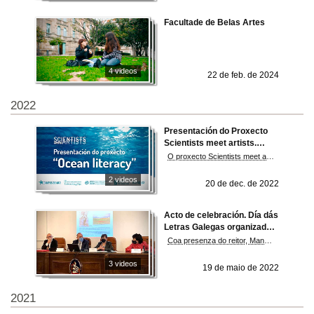
Facultade de Belas Artes
4 videos
22 de feb. de 2024
2022
Presentación do Proxecto
Scientists meet artists.
Ocean literacy
O proxecto Scientists meet artists naceu, como outras moitas iniciativas, no confinamento, cando as familias recorrían a internet para atopar actividades para realizar cos máis pequenos da casa buscando que, ademais dunha faceta lúdica, tivesen unha compoñente formativa. Ante a falta deste tipo de recursos, dende Campus de Mar apostaron por deseñar e poñer ao alcance da cidadanía material que, ademais de entreter, servisen para impulsar un mellor coñecemento dos mares e océanos. Fonte: DUVI
2 videos
20 de dec. de 2022
Acto de celebración. Día dás
Letras Galegas organizado
pola Asociación Aulas de
Coa presenza do reitor, Manuel Reigosa, a subdirectora da Facultade de Comercio, Araceli González, e o historiador Ricardo Gurriarán, celebróuse no salón de actos da Facultade de Comercio o Día das Letras Galegas, organizado pola Asociación Aulas de Formación Aberta. O invitado Ricardo Gurriarán fixo una semblanza do poeta homenaxeado, Florencio Delgado Gurriarán, con un percorrido pola súa vida e os seus traballos poéticos.. Maruxa Villares, socia da Asociación Aulas de Formación Aberta, encargouse da lectura do poema 'Galicia infinda' de Florencio Delgado Gurriarán. No acto, a presidenta da Asociación fixo entrega a Ricardo Gurriarán dunha escultura de Acisclo Manzano O torso de Viduedo, feito en terracota do ano 2021, en agradecemento pola súa colaboración.
Formación Aberta
3 videos
19 de maio de 2022
2021