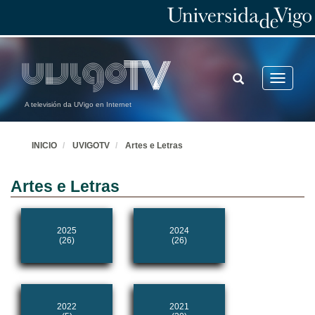
TOGGLE
Toggle
SEARCH
navigatio
A televisión da UVigo en Internet
INICIO
UVIGOTV
Artes e Letras
Artes e Letras
2025
2024
(26)
(26)
2022
2021