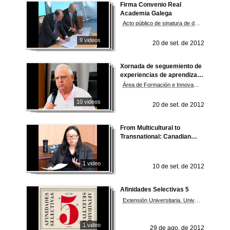
Firma Convenio Real
Academia Galega
Acto público de sinatura de dous convenios e homenaxe da Universidade de Vigo á Real Academia Galega
9 videos
20 de set. de 2012
Xornada de seguemiento de
experiencias de aprendizaxe
cooperativo e baseado en
Área de Formación e Innovación Educativa
problemas/proxectos
10 videos
20 de set. de 2012
From Multicultural to
Transnational: Canadian
Culture in the New Milenium
1 video
10 de set. de 2012
Afinidades Selectivas 5
Extensión Universitaria. Universidade de Vigo
1 video
29 de ago. de 2012