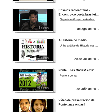
Ensaios radioactivos -
Encontro co poeta brasileiro
Márcio-André
Organizan Grupo de Análise e Estudo da Literatura e de Tradutoloxía (GAELT) e Discursos Non-Líricos na Poesía Contemporánea (DINOLIPOE)
3 videos
8 de ago. de 2012
A Historia no medio
Unha análise da Historia nos medios de comunicación
14 videos
20 de xul. de 2012
Ponte... nas Ondas! 2012
Ponte a contar
88 videos
1 de xuño de 2012
Vídeo de presentación de
Ponte...nas ondas!