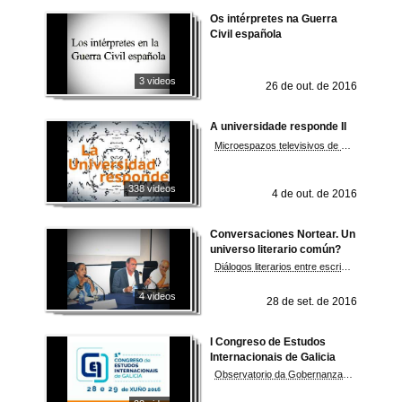
Os intérpretes na Guerra
Civil española
3 videos
26 de out. de 2016
A universidade responde II
Microespazos televisivos de divulgación científica nos cales investigadores universitarios responden a unha pregunta feita pola cidadanía
338 videos
4 de out. de 2016
Conversaciones Nortear. Un
universo literario común?
Diálogos literarios entre escritores de ambos lados da Raia, Antón Riveiro Coello e Olinda Beja
4 videos
28 de set. de 2016
I Congreso de Estudos
Internacionais de Galicia
Observatorio da Gobernanza G3