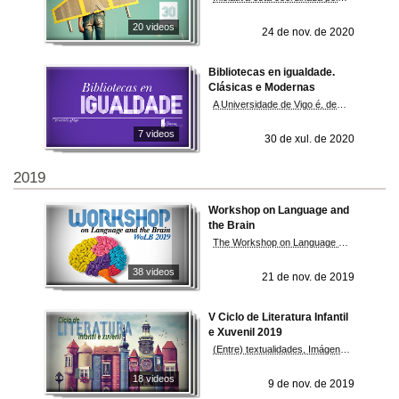
20 videos
24 de nov. de 2020
Bibliotecas en igualdade.
Clásicas e Modernas
A Universidade de Vigo é, dende o luns, 20 de xullo, unha institución adherida ao Manifesto Bibliotecas en Igualdade. Así o ratificaron nun acto público o reitor, Manuel Reigosa, e Anna Caballé, presidenta de Clásicas y Modernas, entidade que promove esta iniciativa. A sinatura desta acordo, que terá validez ata 2022, implica que a institución académica se compromete a activar unha mirada crítica con perspectiva de igualdade cando a comunidade universitaria se achegue aos estantes das bibliotecas. Fonte: DUVI
7 videos
30 de xul. de 2020
2019
Workshop on Language and
the Brain
The Workshop on Language and the Brain aims at bringing together researchers, theorists and practitioners from across a variety of disciplines comprising Cognitive Linguistics, Psycholinguistics, and Neurolinguistics, in order to explore the complexities of the human brain regarding the language capacity.
38 videos
21 de nov. de 2019
V Ciclo de Literatura Infantil
e Xuvenil 2019
(Entre) textualidades, Imágenes, textos y otras expresiones artísticas. Participan María Solar, Fran Alonso, Ánxela Gracián, Jacobo Fernández e Jorge Campos
18 videos
9 de nov. de 2019