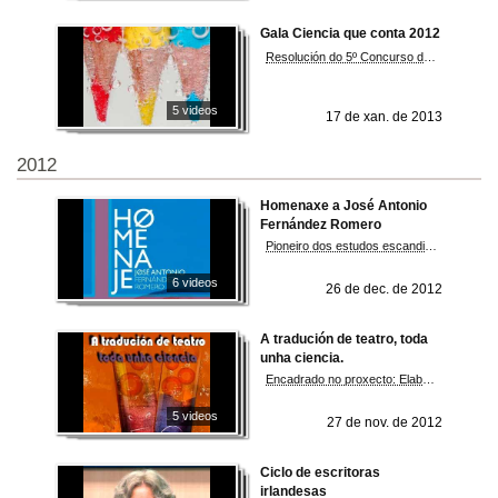
Gala Ciencia que conta 2012
Resolución do 5º Concurso de Relatos “Ciencia que conta”
5 videos
17 de xan. de 2013
2012
Homenaxe a José Antonio
Fernández Romero
Pioneiro dos estudos escandinavos en España e Premio Nacional de Tradución no 1996 por Antología de la poesía nórdica, junto a Francisco Uriz
6 videos
26 de dec. de 2012
A tradución de teatro, toda
unha ciencia.
Encadrado no proxecto: Elaboración de material didáctico a partir de textos teatrais con contido científico
5 videos
27 de nov. de 2012
Ciclo de escritoras
irlandesas